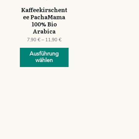
Die
Kaffeekirschent
Optionen
ee PachaMama
können
100% Bio
auf
Arabica
der
7,90
€
–
11,90
€
Produktseite
gewählt
Ausführung
werden
wählen