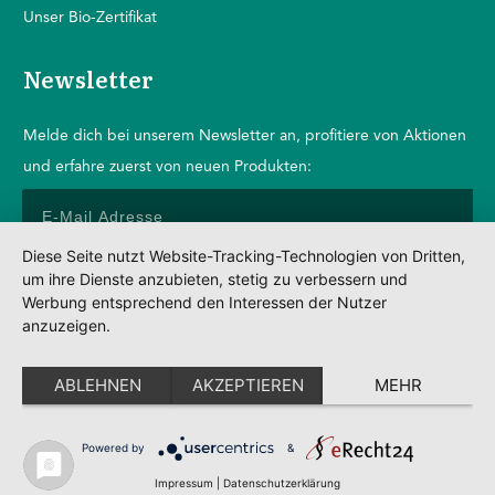
Unser Bio-Zertifikat
Newsletter
Melde dich bei unserem Newsletter an, profitiere von Aktionen
und erfahre zuerst von neuen Produkten:
Diese Seite nutzt Website-Tracking-Technologien von Dritten,
um ihre Dienste anzubieten, stetig zu verbessern und
Anmelden
Werbung entsprechend den Interessen der Nutzer
anzuzeigen.
Impressum
Datenschutz
ABLEHNEN
AKZEPTIEREN
MEHR
AGBs
Partner
Powered by
&
POWERED BY SEYER MARKETING ©2022
Impressum
|
Datenschutzerklärung