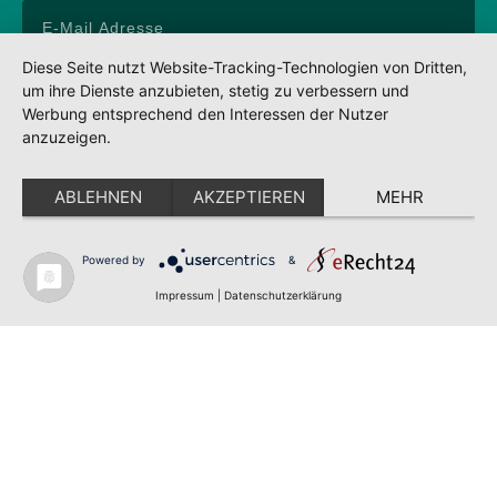
Diese Seite nutzt Website-Tracking-Technologien von Dritten,
um ihre Dienste anzubieten, stetig zu verbessern und
Anmelden
Werbung entsprechend den Interessen der Nutzer
anzuzeigen.
Impressum
Datenschutz
ABLEHNEN
AKZEPTIEREN
MEHR
AGBs
Partner
Powered by
&
POWERED BY SEYER MARKETING ©2022
Impressum
|
Datenschutzerklärung