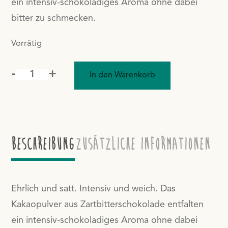
ein intensiv-schokoladiges Aroma ohne dabei
bitter zu schmecken.
Vorrätig
-
+
In den Warenkorb
Dark
Hot
Chocolate
Powder
45%
Beschreibung
Zusätzliche Informationen
Bio
Menge
Ehrlich und satt. Intensiv und weich. Das
Kakaopulver aus Zartbitterschokolade entfalten
ein intensiv-schokoladiges Aroma ohne dabei