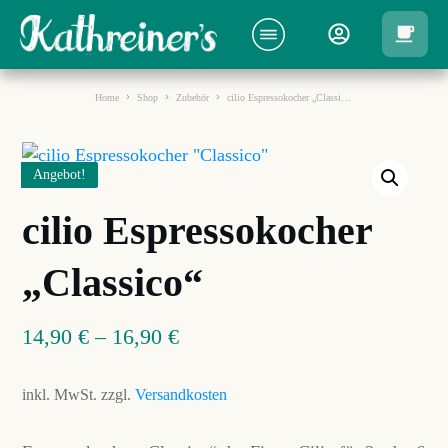
Home
Shop
Zubehör
cilio Espressokocher „Classico“
Angebot!
cilio Espressokocher
„Classico“
14,90
€
–
16,90
€
inkl. MwSt.
zzgl.
Versandkosten