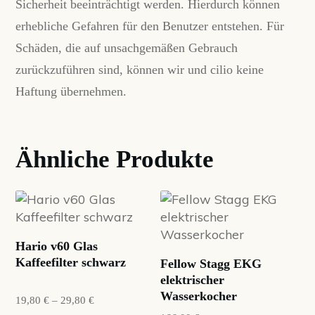
Sicherheit beeinträchtigt werden. Hierdurch können
erhebliche Gefahren für den Benutzer entstehen. Für
Schäden, die auf unsachgemäßen Gebrauch
zurückzuführen sind, können wir und cilio keine
Haftung übernehmen.
Ähnliche Produkte
Dieses
Produkt
weist
Hario v60 Glas
mehrere
Kaffeefilter schwarz
Fellow Stagg EKG
Varianten
elektrischer
auf.
Wasserkocher
19,80
€
–
29,80
€
Die