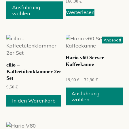
166,00
€
Optionen
Ausführung
können
Weiterlesen
wählen
auf
der
Produktseite
Dieses
gewählt
Angebot!
Produkt
werden
weist
Hario v60 Server
mehrere
Kaffeekanne
cilio –
Varianten
Kaffeetütenklammer 2er
auf.
Set
19,90
€
–
32,90
€
Die
9,50
€
Optionen
Ausführung
können
wählen
In den Warenkorb
auf
der
Produktseite
gewählt