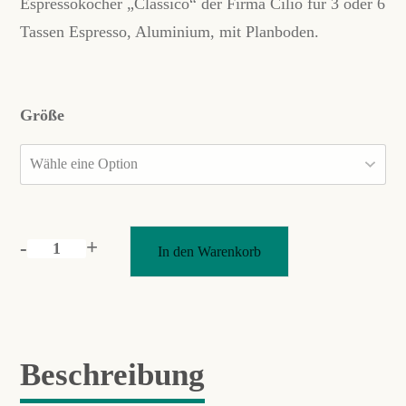
Espressokocher „Classico“ der Firma Cilio für 3 oder 6
Tassen Espresso, Aluminium, mit Planboden.
Größe
-
+
In den Warenkorb
cilio
Espressokocher
"Classico"
Menge
Beschreibung