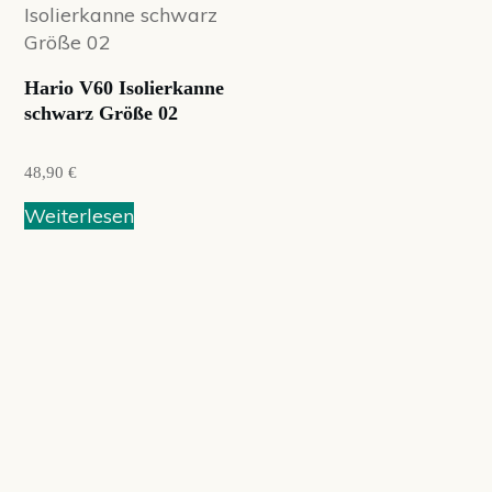
werden
Hario V60 Isolierkanne
schwarz Größe 02
48,90
€
Weiterlesen