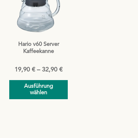
weist
mehrere
Varianten
auf.
Die
Hario v60 Server
Optionen
Kaffeekanne
können
auf
der
19,90
€
–
32,90
€
Produktseite
gewählt
Ausführung
werden
wählen