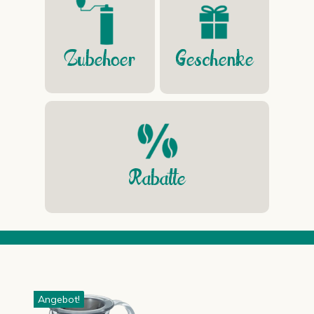
Geschenke
Zubehoer
Rabatte
Dieses
Angebot!
Produkt