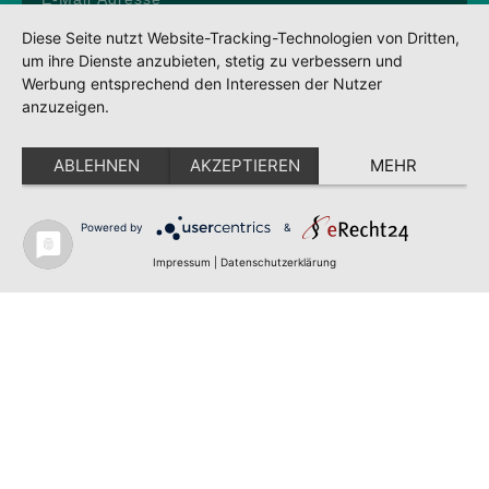
Diese Seite nutzt Website-Tracking-Technologien von Dritten,
um ihre Dienste anzubieten, stetig zu verbessern und
Anmelden
Werbung entsprechend den Interessen der Nutzer
anzuzeigen.
Impressum
Datenschutz
ABLEHNEN
AKZEPTIEREN
MEHR
AGBs
Partner
Powered by
&
POWERED BY SEYER MARKETING ©2022
Impressum
|
Datenschutzerklärung