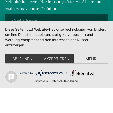
Melde dich bei unserem Newsletter an, profitiere von Aktionen und
erfahre zuerst von neuen Produkten:
Diese Seite nutzt Website-Tracking-Technologien von Dritten,
um ihre Dienste anzubieten, stetig zu verbessern und
Anmelden
Werbung entsprechend den Interessen der Nutzer
anzuzeigen.
Impressum
Datenschutz
ABLEHNEN
AKZEPTIEREN
MEHR
AGBs
Partner
Powered by
&
POWERED BY SEYER MARKETING ©2022
Impressum
|
Datenschutzerklärung