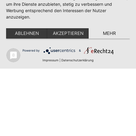
um ihre Dienste anzubieten, stetig zu verbessern und
Anmelden
Werbung entsprechend den Interessen der Nutzer
anzuzeigen.
Impressum
Datenschutz
ABLEHNEN
AKZEPTIEREN
MEHR
AGBs
Partner
Powered by
&
POWERED BY SEYER MARKETING ©2022
Impressum
|
Datenschutzerklärung