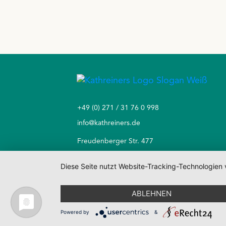
+49 (0) 271 / 31 76 0 998
info@kathreiners.de
Freudenberger Str. 477
57072 Siegen-Seelbach
Diese Seite nutzt Website-Tracking-Technologien 
ABLEHNEN
Impressum
Datenschutz
AGB
Powered by
&