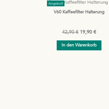
Angebot!
V60 Kaffeefilter Halterung
Ursprünglich
Aktue
42,90
€
19,90
€
Preis
Preis
In den Warenkorb
war:
ist:
42,90 €
19,90