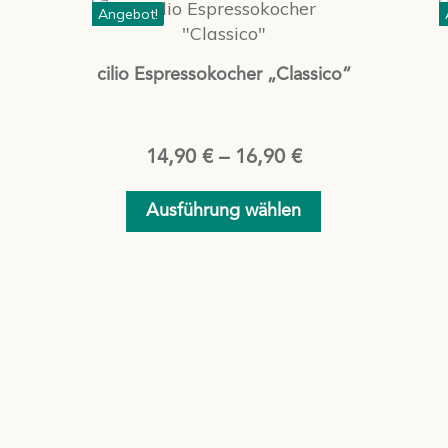
Dieses
Angebot!
Produkt
weist
cilio Espressokocher „Classico“
mehrere
Varianten
auf.
er
ller
Die
14,90
€
–
16,90
€
Optionen
können
Ausführung wählen
 €.
auf
der
Produktseite
gewählt
werden