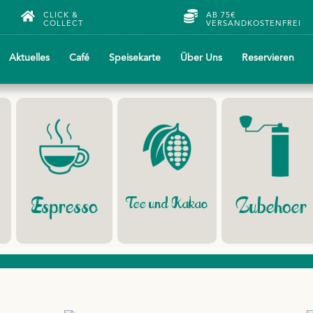
CLICK &
AB 75€
COLLECT
VERSANDKOSTENFREI
Aktuelles
Café
Speisekarte
Über Uns
Reservieren
Espresso
Tee und Kakao
Zubehoer