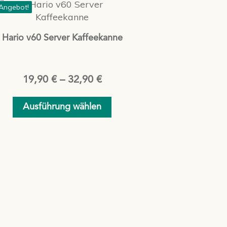
Dieses
Angebot!
Produkt
weist
Hario v60 Server Kaffeekanne
mehrere
Varianten
auf.
Die
19,90
€
–
32,90
€
Optionen
können
Ausführung wählen
auf
der
Produktseite
gewählt
werden