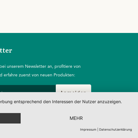
tter
bei unserem Newsletter an, profitiere von
d erfahre zuerst von neuen Produkten:
Anmelden
 Werbung entsprechend den Interessen der Nutzer anzuzeigen.
MEHR
ED BY SEYER MARKETING ©2022
Impressum
|
Datenschutzerklärung